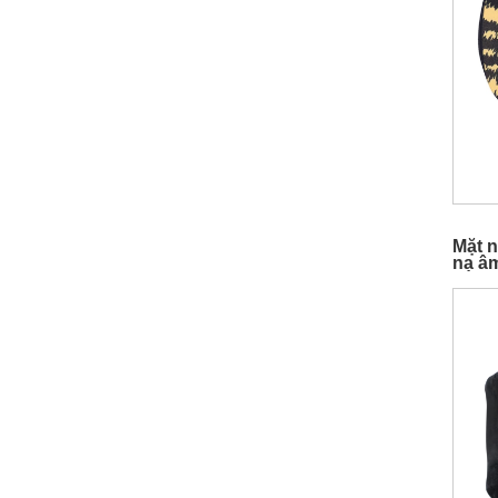
Mặt n
nạ â