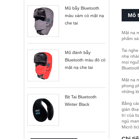
Mũ bẫy Bluetooth
Mô 
màu xám có mặt nạ
che tai
Mặt nạ m
phẩm sán
Tai nghe
Mũ đánh bẫy
nhẹ nhàn
Bluetooth màu đỏ có
mọi nguồ
mặt nạ che tai
Bluetoo
Mặt nạ m
phong ph
những lờ
Bịt Tai Bluetooth
Bằng các
Winter Black
gián đoạ
trí của 
ngủ mang
Micrô tíc
Chi ti