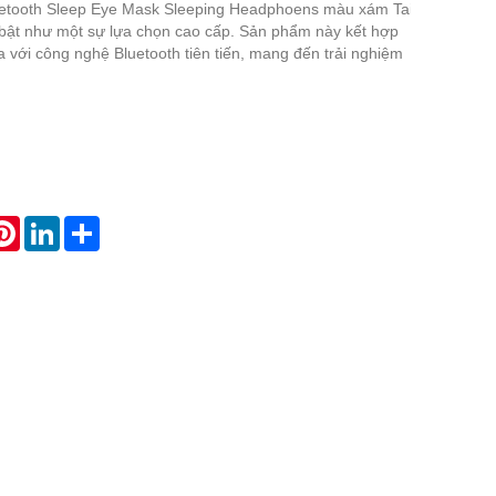
luetooth Sleep Eye Mask Sleeping Headphoens màu xám Tai
Live
bật như một sự lựa chọn cao cấp. Sản phẩm này kết hợp
 với công nghệ Bluetooth tiên tiến, mang đến trải nghiệm
atsApp
Pinterest
LinkedIn
Share