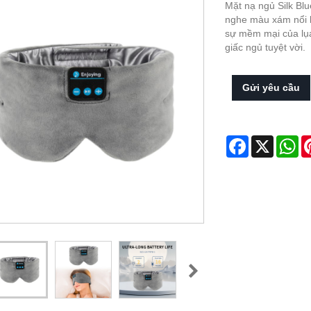
Mặt nạ ngủ Silk B
nghe màu xám nổi 
sự mềm mại của lụa
giấc ngủ tuyệt vời.
Gửi yêu cầu
Facebook
X
Wh