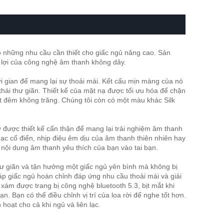
o những nhu cầu cần thiết cho giấc ngủ nâng cao. Sản
 lợi của công nghệ âm thanh không dây.
i gian để mang lại sự thoải mái. Kết cấu mịn màng của nó
hái thư giãn. Thiết kế của mặt nạ được tối ưu hóa để chặn
 đêm không trăng. Chúng tôi còn có một màu khác Silk
 được thiết kế cẩn thận để mang lại trải nghiệm âm thanh
c cổ điển, nhịp điệu êm dịu của âm thanh thiên nhiên hay
p nội dung âm thanh yêu thích của bạn vào tai bạn.
ư giãn và tận hưởng một giấc ngủ yên bình mà không bị
áp giấc ngủ hoàn chỉnh đáp ứng nhu cầu thoải mái và giải
 xám được trang bị công nghệ bluetooth 5.3, bịt mắt khi
. Bạn có thể điều chỉnh vị trí của loa rời để nghe tốt hơn.
 hoạt cho cả khi ngủ và liên lạc.