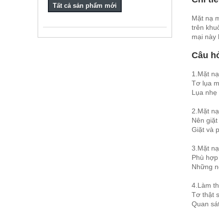
Tất cả sản phẩm mới
Mặt nạ m
trên khu
mại này 
Câu h
1.Mặt nạ
Tơ lụa m
Lụa nhẹ 
2.Mặt nạ
Nên giặt
Giặt và 
3.Mặt nạ
Phù hợp 
Những ng
4.Làm th
Tơ thật 
Quan sát