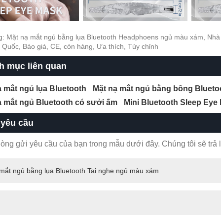
: Mặt nạ mắt ngủ bằng lụa Bluetooth Headphoens ngủ màu xám, Nhà 
g Quốc, Báo giá, CE, còn hàng, Ưa thích, Tùy chỉnh
h mục liên quan
ạ mắt ngủ lụa Bluetooth
Mặt nạ mắt ngủ bằng bông Blueto
ạ mắt ngủ Bluetooth có sưởi ấm
Mini Bluetooth Sleep Eye
 yêu cầu
 lòng gửi yêu cầu của bạn trong mẫu dưới đây. Chúng tôi sẽ trả l