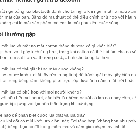
ắt ngủ bằng lụa bluetooth dành cho tai nghe khi ngủ, mặt nạ màu xám
ôn mặt của bạn. Băng đô ma thuật có thể điều chỉnh phù hợp với hầu h
không chỉ là một sản phẩm mà còn là một phụ kiện cuộc sống.
ỏi thường gặp
 mắt lụa và mặt nạ mắt cotton thông thường có gì khác biệt?
ịn hơn và ít gây kích ứng hơn, trong khi cotton có thể hút ẩm cho da v
hơn, ôm sát hơn và thường có đặc tính che bóng tốt hơn.
 mắt lụa có thể giặt bằng máy được không?
 tay (nước lạnh + chất tẩy rửa trung tính) để tránh giặt máy gây biến d
phơi trong bóng râm, không phơi trực tiếp dưới ánh nắng mặt trời hoặc 
 mắt lụa có phù hợp với mọi người không?
với hầu hết mọi người, đặc biệt là những người có làn da nhạy cảm, d
ười bị dị ứng với lụa nên thận trọng khi sử dụng.
ế nào để phân biệt được lụa thật và lụa giả?
sau khi đốt có mùi khét, tro giòn, nát; Sợi tổng hợp (chẳng hạn như pol
 độ bóng: Lụa có độ bóng mềm mại và cảm giác chạm tay tinh tế.