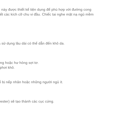
 này được thiết kế tiện dụng để phù hợp với đường cong
ết các kích cỡ chu vi đầu. Chiếc tai nghe mặt nạ ngủ mềm
à sử dụng lâu dài có thể dẫn đến khô da.
ạng hoặc hư hỏng sợi tơ.
phơi khô.
ễ bị nếp nhăn hoặc những người ngủ ít.
yester) sẽ tạo thành các cục cứng.