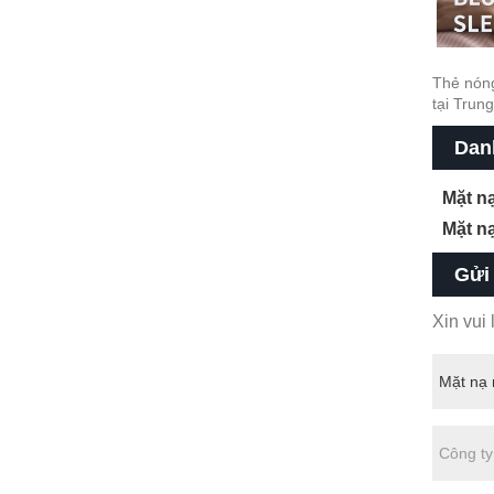
Thẻ nóng
tại Trun
Dan
Mặt n
Mặt n
Gửi
Xin vui