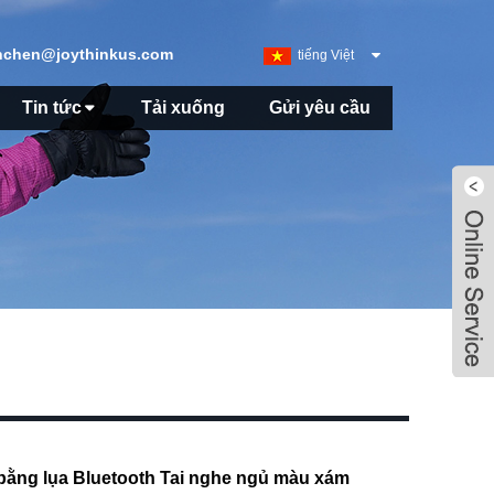
nchen@joythinkus.com
tiếng Việt
Tin tức
Tải xuống
Gửi yêu cầu
bằng lụa Bluetooth Tai nghe ngủ màu xám