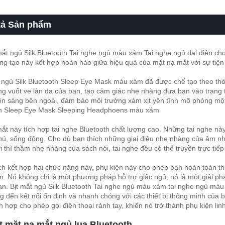
tả Sản phẩm
ắt ngủ Silk Bluetooth Tai nghe ngủ màu xám Tai nghe ngủ đại diện ch
g tạo này kết hợp hoàn hảo giữa hiệu quả của mặt nạ mắt với sự tiện
 ngủ Silk Bluetooth Sleep Eye Mask màu xám đã được chế tạo theo thờ
g vuốt ve làn da của bạn, tạo cảm giác nhẹ nhàng đưa bạn vào trạng t
n sáng bên ngoài, đảm bảo môi trường xám xịt yên tĩnh mô phỏng một
th Sleep Eye Mask Sleeping Headphoens màu xám
ắt này tích hợp tai nghe Bluetooth chất lượng cao. Những tai nghe này
ú, sống động. Cho dù bạn thích những giai điệu nhẹ nhàng của âm nhạ
i thì thầm nhẹ nhàng của sách nói, tai nghe đều có thể truyền trực tiế
h kết hợp hai chức năng này, phụ kiện này cho phép bạn hoàn toàn th
n. Nó không chỉ là một phương pháp hỗ trợ giấc ngủ; nó là một giải ph
bạn. Bịt mắt ngủ Silk Bluetooth Tai nghe ngủ màu xám tai nghe ngủ màu
 đến kết nối ổn định và nhanh chóng với các thiết bị thông minh của bạn
h hợp cho phép gọi điện thoại rảnh tay, khiến nó trở thành phụ kiện linh
ết mặt nạ mắt ngủ lụa Bluetooth