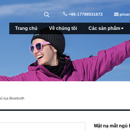
+86-17788531672
pina
Trang chủ
Về chúng tôi
Các sản phẩm
ủ lụa Bluetooth
Mặt nạ mắt ngủ 